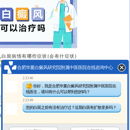
,白斑病情有哪些症状(会有什症状)
异常特别是疾病较长者过多忌食，使体内某些维生素、微量元素、蛋
合肥华夏白癜风研究院附属中医医院在线咨询中心
，妊娠其正好是人体营养物质需要量增加的时期，因此要及时补充胎
2:23:46
你好，我是合肥华夏白癜风研究院附属中医医院在
线医生，请问有什么可以帮到您的吗？
状图,白斑病情有哪些症状(会有什症状)
2:23:49
产生新脱色斑，原受损部位白斑逐渐放大，在数量发生变化时，形态
您的白斑之前有没有治疗过？近期白斑有扩散变多吗？
或岛屿状分布，进展期白斑可互相融合并可表现为大面积乳白色破